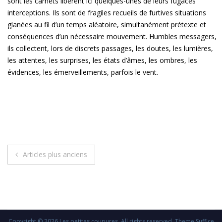
sont les carnets libèrent ici quelques-unes de leurs fugaces
interceptions. Ils sont de fragiles recueils de furtives situations
glanées au fil d’un temps aléatoire, simultanément prétexte et
conséquences d’un nécessaire mouvement. Humbles messagers,
ils collectent, lors de discrets passages, les doutes, les lumières,
les attentes, les surprises, les états d’âmes, les ombres, les
évidences, les émerveillements, parfois le vent.
Navigation
Articles plus anciens
des
articles
Copyright © 2026
Les petites coupures
. All rights reserved. Theme
Suffice