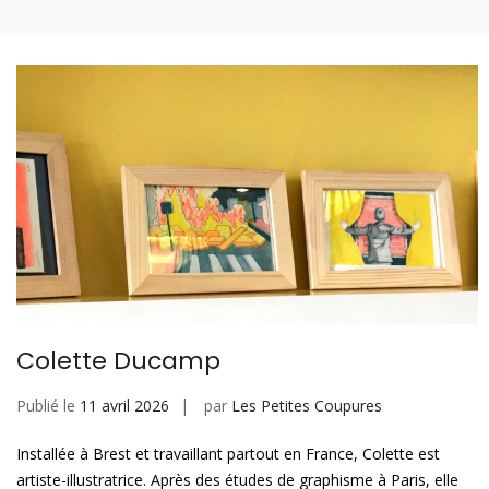
Aller
Les petites coupures
au
contenu
Tête
Men
prin
pou
d’affiche
mobi
Colette Ducamp
Publié le
11 avril 2026
par
Les Petites Coupures
Installée à Brest et travaillant partout en France, Colette est
artiste-illustratrice. Après des études de graphisme à Paris, elle