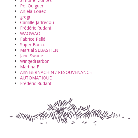
Simone Montès
Pol Quiguer
Anjela Loaec​
gregr
Camille Jaffredou
Frédéric Rudant
WAOWAO
Fabrice Pellé
Super Banco
Martial SEBASTIEN
Jane Swane
WingedHarbor
Martina F
Ann BERNACHIN / RESOUVENANCE
AUTOMATIQUE
Frédéric Rudant